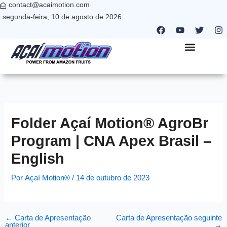
contact@acaimotion.com
Ir
segunda-feira, 10 de agosto de 2026
para
F
Y
T
I
o
a
o
w
n
c
u
i
s
conteúdo
e
t
t
t
b
u
t
a
QUEM SOMOS
NANO PARTNER
ONDE ESTAMOS
o
b
e
g
o
e
r
r
k
a
m
Folder Açaí Motion® AgroBr
Program | CNA Apex Brasil –
English
Por
Açaí Motion®
/
14 de outubro de 2023
←
Carta de Apresentação
Carta de Apresentação seguinte
anterior
→