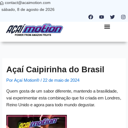
contact@acaimotion.com
Ir
sábado, 8 de agosto de 2026
para
F
Y
T
I
o
a
o
w
n
c
u
i
s
conteúdo
e
t
t
t
b
u
t
a
QUEM SOMOS
NANO PARTNER
ONDE ESTAMOS
o
b
e
g
o
e
r
r
k
a
m
Açaí Caipirinha do Brasil
Por
Açaí Motion®
/
22 de maio de 2024
Quem gosta de um sabor diferente, mantendo a brasilidade,
vai experimentar esta combinação que foi criada em Londres,
Reino Unido e agora para todo mundo degustar.