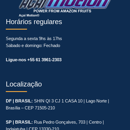
k
a
m
Horários regulares
Segunda a sexta 9hs às 17hs
Sábado e domingo: Fechado
Ligue-nos +55 61 3961-2303
Localização
DF | BRASIL:
SHIN QI 3 CJ 1 CASA 10 | Lago Norte |
Brasília – CEP 71505-210
SP | BRASIL:
Rua Pedro Gonçalves, 703 | Centro |
Indaiatuba | CEP 13330-210