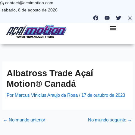
contact@acaimotion.com
Ir
sábado, 8 de agosto de 2026
para
F
Y
T
I
o
a
o
w
n
c
u
i
s
conteúdo
e
t
t
t
b
u
t
a
QUEM SOMOS
NANO PARTNER
ONDE ESTAMOS
o
b
e
g
o
e
r
r
k
a
m
Albatross Trade Açaí
Motion® Canadá
Por
Marcus Vinicius Araujo da Rosa
/
17 de outubro de 2023
←
No mundo anterior
No mundo seguinte
→