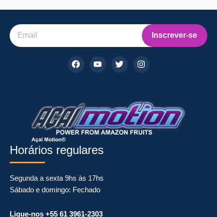
Inscrever-se
F
Y
T
I
a
o
w
n
c
u
i
s
e
t
t
t
b
u
t
a
o
b
e
g
o
e
r
r
k
a
m
Horários regulares
Segunda a sexta 9hs às 17hs
Sábado e domingo: Fechado
Ligue-nos +55 61 3961-2303