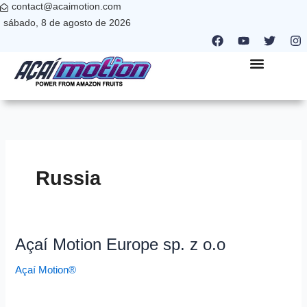
contact@acaimotion.com
Ir
sábado, 8 de agosto de 2026
para
F
Y
T
I
o
a
o
w
n
c
u
i
s
conteúdo
e
t
t
t
b
u
t
a
QUEM SOMOS
NANO PARTNER
ONDE ESTAMOS
o
b
e
g
o
e
r
r
k
a
m
Russia
Açaí Motion Europe sp. z o.o
Açaí
Motion
Açaí Motion®
Europe
sp.
Read More »