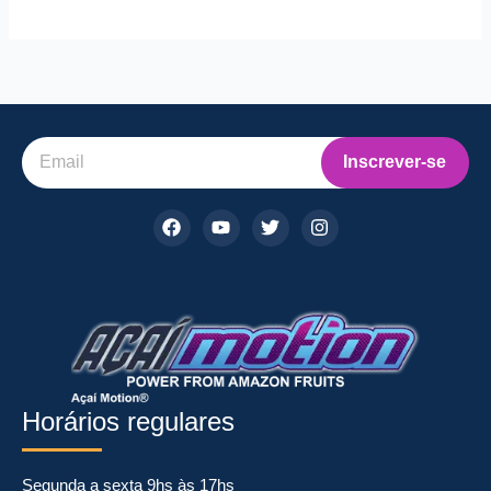
z
o.o
Inscrever-se
F
Y
T
I
a
o
w
n
c
u
i
s
e
t
t
t
b
u
t
a
o
b
e
g
o
e
r
r
k
a
m
Horários regulares
Segunda a sexta 9hs às 17hs