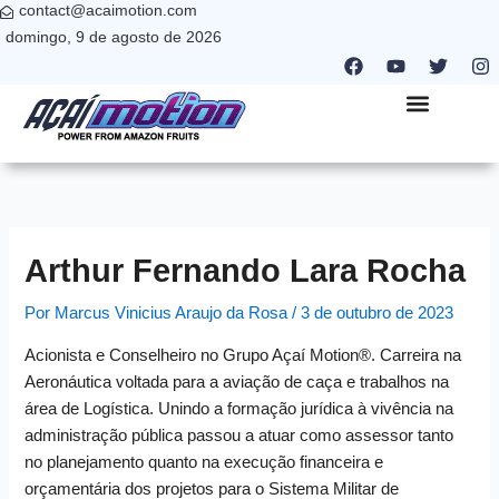
contact@acaimotion.com
Ir
domingo, 9 de agosto de 2026
para
F
Y
T
I
o
a
o
w
n
c
u
i
s
conteúdo
e
t
t
t
b
u
t
a
QUEM SOMOS
NANO PARTNER
ONDE ESTAMOS
o
b
e
g
o
e
r
r
k
a
m
Arthur Fernando Lara Rocha
Por
Marcus Vinicius Araujo da Rosa
/
3 de outubro de 2023
Acionista e Conselheiro no Grupo Açaí Motion®. Carreira na
Aeronáutica voltada para a aviação de caça e trabalhos na
área de Logística. Unindo a formação jurídica à vivência na
administração pública passou a atuar como assessor tanto
no planejamento quanto na execução financeira e
orçamentária dos projetos para o Sistema Militar de