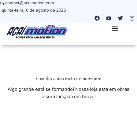
contact@acaimotion.com
Ir
quinta-feira, 6 de agosto de 2026
para
F
Y
T
I
o
a
o
w
n
c
u
i
s
conteúdo
e
t
t
t
b
u
t
a
QUEM SOMOS
NANO PARTNER
ONDE ESTAMOS
o
b
e
g
o
e
r
r
k
a
m
Grandes coisas estão no horizonte
Algo grande está se formando! Nossa loja está em obras
e será lançada em breve!