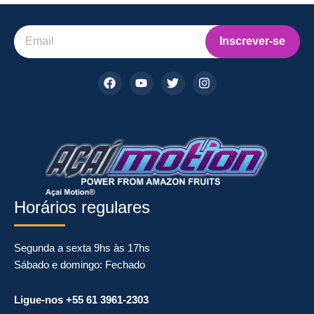
Inscrever-se
F
Y
T
I
a
o
w
n
c
u
i
s
e
t
t
t
b
u
t
a
o
b
e
g
o
e
r
r
k
a
m
Horários regulares
Segunda a sexta 9hs às 17hs
Sábado e domingo: Fechado
Ligue-nos +55 61 3961-2303