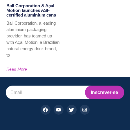
Ball Corporation & Açaí
Motion launches ASI-
certified aluminium cans
Ball Corporation, a leading
aluminium packaging
provider, has teamed up
with Açaí Motion, a Brazilian
natural energy drink brand,
to
Read More
Inscrever-se
F
Y
T
I
a
o
w
n
c
u
i
s
e
t
t
t
b
u
t
a