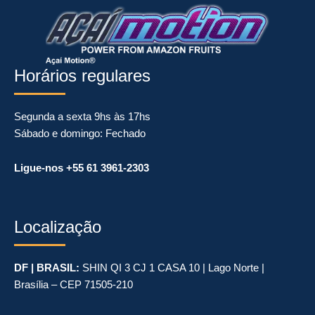
o
b
e
g
o
e
r
r
k
a
m
Horários regulares
Segunda a sexta 9hs às 17hs
Sábado e domingo: Fechado
Ligue-nos +55 61 3961-2303
Localização
DF | BRASIL:
SHIN QI 3 CJ 1 CASA 10 | Lago Norte |
Brasília – CEP 71505-210